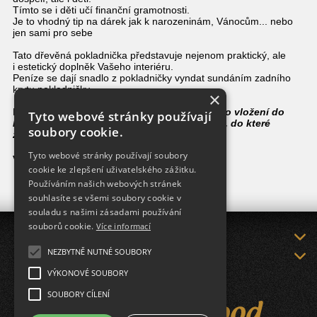
Tímto se i děti učí finanční gramotnosti.
Je to vhodný tip na dárek jak k narozeninám, Vánocům... nebo
jen sami pro sebe
Tato dřevěná pokladnička představuje nejenom
praktický
, ale
i
estetický
doplněk Vašeho interiéru.
Peníze se dají snadlo z pokladničky vyndat sundáním zadního
krytu pokladničky.
×
Pokladničku lze vyrobit i přímo Vám na míru -
po vložení do
Tyto webové stránky používají
košíku naleznete pod produktem poznámku, do které
soubory cookie.
zapište jaký by jste si přáli obrázek či text
Tyto webové stránky používají soubory
velikost: 17,5 x 10,5 x 6,5 cm
cookie ke zlepšení uživatelského zážitku.
Používáním našich webových stránek
souhlasíte se všemi soubory cookie v
souladu s našimi zásadami používání
souborů cookie.
Více informací
DODÁNÍ ZBOŽÍ
NEZBYTNĚ NUTNÉ SOUBORY
KONTAKT
VÝKONOVÉ SOUBORY
SOUBORY CÍLENÍ