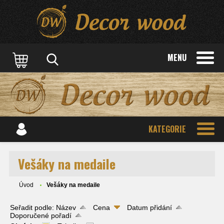
MENU
KATEGORIE
Vešáky na medaile
Úvod
Vešáky na medaile
Seřadit podle:
Název
Cena
Datum přidání
Doporučené pořadí