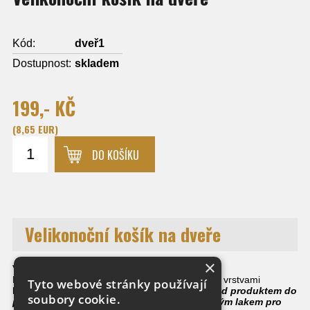
Kód:
dveř1
Dostupnost:
skladem
199,- KČ
(8,65 EUR)
DO KOŠÍKU
Velikonoční košík na dveře
×
Velikonoční košík na dveře.
Pro venkovní použití bude košík ošetřen dvěma vrstvami
Tyto webové stránky používají
bezbarvého laku
- prosím zadejte v košíku pod produktem do
soubory cookie.
poznámky, zda chcete
košík ošetřit bezbarvým lakem pro